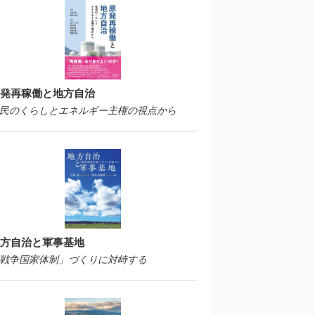
発再稼働と地方自治
民のくらしとエネルギー主権の視点から
方自治と軍事基地
戦争国家体制」づくりに対峙する