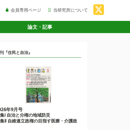
会員専用ページ
当研究所について
論文・記事
刊『住民と自治』
026年9月号
集Ⅰ 自治と分権の地域防災
集Ⅱ 自維連立政権の目指す医療・介護政