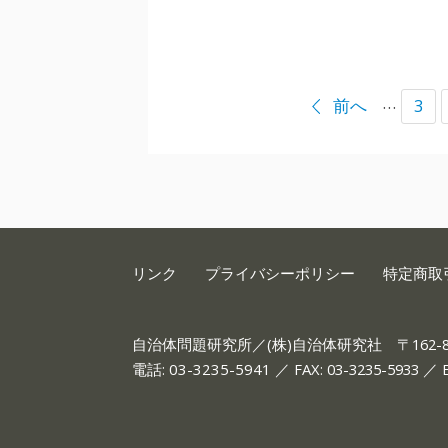
…
前へ
3
リンク
プライバシーポリシー
特定商取
自治体問題研究所／(株)自治体研究社
〒162
電話:
03-3235-5941
／ FAX: 03-3235-5933 ／