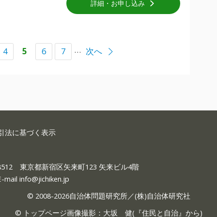
詳細・お申し込み
…
4
5
6
7
次へ
引法に基づく表示
-8512 東京都新宿区矢来町123 矢来ビル4階
E-mail
info@jichiken.jp
© 2008-2026自治体問題研究所／(株)自治体研究社
© トップページ画像撮影：大坂 健(『
住民と自治
』から)