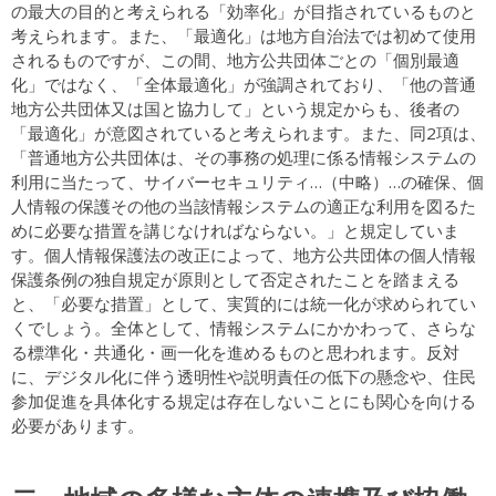
の最大の目的と考えられる「効率化」が目指されているものと
考えられます。また、「最適化」は地方自治法では初めて使用
されるものですが、この間、地方公共団体ごとの「個別最適
化」ではなく、「全体最適化」が強調されており、「他の普通
地方公共団体又は国と協力して」という規定からも、後者の
「最適化」が意図されていると考えられます。また、同2項は、
「普通地方公共団体は、その事務の処理に係る情報システムの
利用に当たって、サイバーセキュリティ…（中略）…の確保、個
人情報の保護その他の当該情報システムの適正な利用を図るた
めに必要な措置を講じなければならない。」と規定していま
す。個人情報保護法の改正によって、地方公共団体の個人情報
保護条例の独自規定が原則として否定されたことを踏まえる
と、「必要な措置」として、実質的には統一化が求められてい
くでしょう。全体として、情報システムにかかわって、さらな
る標準化・共通化・画一化を進めるものと思われます。反対
に、デジタル化に伴う透明性や説明責任の低下の懸念や、住民
参加促進を具体化する規定は存在しないことにも関心を向ける
必要があります。