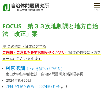
メニュー
FOCUS 第３３次地制調と地方自治
法「改正」案
この問題・論文に関する
ご感想・ご意見を是非お聞かせください
（論文の最後に入力フ
ォームがございます
）
榊原 秀訓
（さかきばら ひでのり）
南山大学法学部教授・自治体問題研究所副理事長
2024年8月26日
月刊『住民と自治』 2024年5月号
より