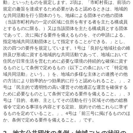
動」といったものを規定します。2項は、「市町村長は、前項の
規定の趣旨を達成するため必要があると認めるときは、地域的
な共同活動を行う団体のうち、地縁による団体その他の団体
（当該市町村内の一定の区域に住所を有する者を主たる構成員
とするものに限る。）又は当該団体を主たる構成員とする団体
であって、次に掲げる要件を備えるものを、その申請による、
指定地域共同活動団体として指定することができる。」とし、
次の四つの要件を規定しています。1号は「良好な地域社会の維
持及び形成に資する地域的な共同活動であって、地域において
住民が日常生活を営むために必要な環境の持続的な確保に資す
るものとして条例で定めるもの（以下この条において「特定地
域共同活動」という。）を、地域の多様な主体との連携その他
の方法により効率的かつ効果的に行うと認められること。」、2
号は「民主的で透明性の高い運営その他適正な運営を確保する
ために必要なものとして条例で定める要件を備えること。」、3
号は「目的、名称、主としてその活動を行う区域その他の総務
省令で定める事項を内容とする定款、規約その他これらに準ず
るものを定めていること。」、4号は「前三号に掲げるもののほ
か、条例で定める要件を備えること。」です。
2 地方公共団体の条例・地域ごとの状況の