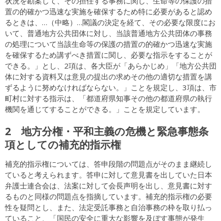
状況を勘案して、その担任する事務に関し、生命等の保護の措
置の的確かつ迅速な実施を確保するため特に必要があると認め
るときは、…（中略）…閣議の決定を経て、その必要な限度にお
いて、普通地方公共団体に対し、当該普通地方公共団体の事務
の処理について当該生命等の保護の措置の的確かつ迅速な実施
を確保するため講ずべき措置に関し、必要な指示をすることが
できる。」とし、2項は、各大臣が「あらかじめ」「地方公共団
体に対する資料又は意見の提出の求めその他の適切な措置を講
ずるように努めなければならない。」ことを規定し、3項は、市
町村に対する指示は、「都道府県知事その他の都道府県の執行
機関を通じてすることができる。」ことを規定しています。
2 地方分権・平和主義の危機と緊急事態条
項としての補充的指示権
補充的指示権については、答申段階の問題点がそのまま継続し
ていると考えられます。答申に対して意見書を出していた日本
弁護士連合会は、法案に対して会長声明を出し、意見書に対す
るものと同様の問題点を指摘しています。補充的指示権の必要
性を疑問とし、また、法定受託事務と自治事務の枠を取り払っ
ていること、「国民の安全に重大な影響を及ぼす事態が発生