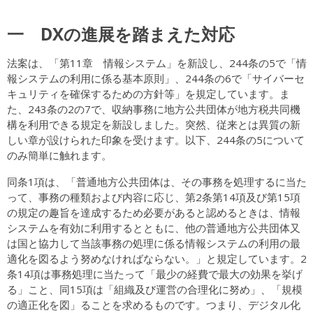
一 DXの進展を踏まえた対応
法案は、「第11章 情報システム」を新設し、244条の5で「情
報システムの利用に係る基本原則」、244条の6で「サイバーセ
キュリティを確保するための方針等」を規定しています。ま
た、243条の2の7で、収納事務に地方公共団体が地方税共同機
構を利用できる規定を新設しました。突然、従来とは異質の新
しい章が設けられた印象を受けます。以下、244条の5について
のみ簡単に触れます。
同条1項は、「普通地方公共団体は、その事務を処理するに当た
って、事務の種類および内容に応じ、第2条第14項及び第15項
の規定の趣旨を達成するため必要があると認めるときは、情報
システムを有効に利用するとともに、他の普通地方公共団体又
は国と協力して当該事務の処理に係る情報システムの利用の最
適化を図るよう努めなければならない。」と規定しています。2
条14項は事務処理に当たって「最少の経費で最大の効果を挙げ
る」こと、同15項は「組織及び運営の合理化に努め」、「規模
の適正化を図」ることを求めるものです。つまり、デジタル化