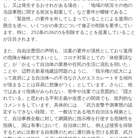
し、又は発生するおそれがある場合」、「地域の状況その他の
当該事態に関する状況を勘案して」など要件が曖昧であるこ
と、「緊急性」の要件を外してしまっていることによる濫用の
懸念を述べ、いくつかの条文について修正や削除を要求してい
ます。特に、252条の26の5を削除することを提案していること
が注目されます。
また、自由法曹団の声明も、法案の要件が漠然としており濫用
の危険が極めて大きいとし、コロナ対策としての「休校要請な
ど」が「かえって自治体の業務や住民の生活に混乱を招いた」
ことや、辺野古新基地建設問題のように、「指示権の拡大によ
って政府による自治体への不当な介入がエスカレートする傾向
が強まることは容易に想像がつく」としています。さらに、他
ではあまり指摘がみられない、答申や法案では意図的に「隠さ
れている」と思われる平和主義や改憲との関係でも、批判的な
コメントをしています。具体的には、「武力攻撃予測事態の認
定すらできない段階」で、一般法である地方自治法を根拠とし
て、自治事務全般に対して網羅的に指示権を行使する危険性を
指摘し、国は有事において、自治体に対し、例えば侵害を排除
するために出動する自衛隊のために通行路を空ける措置、武力