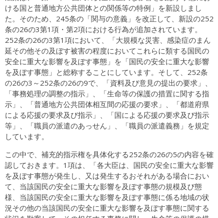
ける国と普通地方公共団体との関係等の特例」を新設しまし
た。そのため、245条の「関与の意義」を改正して、新設の252
条の26の3第1項・第2項における行為が追加されています。
252条の26の3第1項において、「大規模な災害、感染症のまん
延その他その及ぼす被害の程度においてこれらに類する国民の
安全に重大な影響を及ぼす事態」を「国民の安全に重大な影響
を及ぼす事態」と総称することにしています。そして、252条
の26の3～252条の26の9で、「資料及び意見の提出の要求」、
「事務処理の調整の指示」、「生命等の保護の措置に関する指
示」、「普通地方公共団体相互間の応援の要求」、「都道府県
による応援の要求及び指示」、「国による応援の要求及び指示
等」、「職員の派遣のあっせん」、「職員の派遣義務」を規定
しています。
この中で、補充的指示権を具体化する252条の26の5の内容を確
認しておきます。1項は、「各大臣は、国民の安全に重大な影響
を及ぼす事態が発生し、又は発生するおそれがある場合におい
て、当該国民の安全に重大な影響を及ぼす事態の規模及び態
様、当該国民の安全に重大な影響を及ぼす事態に係る地域の状
況その他の当該国民の安全に重大な影響を及ぼす事態に関する