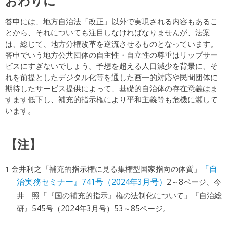
おわりに
答申には、地方自治法「改正」以外で実現される内容もあるこ
とから、それについても注目しなければなりませんが、法案
は、総じて、地方分権改革を逆流させるものとなっています。
答申でいう地方公共団体の自主性・自立性の尊重はリップサー
ビスにすぎないでしょう。予想を超える人口減少を背景に、そ
れを前提としたデジタル化等を通した画一的対応や民間団体に
期待したサービス提供によって、基礎的自治体の存在意義はま
すます低下し、補充的指示権により平和主義等も危機に瀕して
います。
【注】
金井利之「補充的指示権に見る集権型国家指向の体質」
『自
治実務セミナー』741号（2024年3月号）
2～8ページ、今
井 照「『国の補充的指示』権の法制化について」『自治総
研』545号（2024年3月号）53～85ページ。