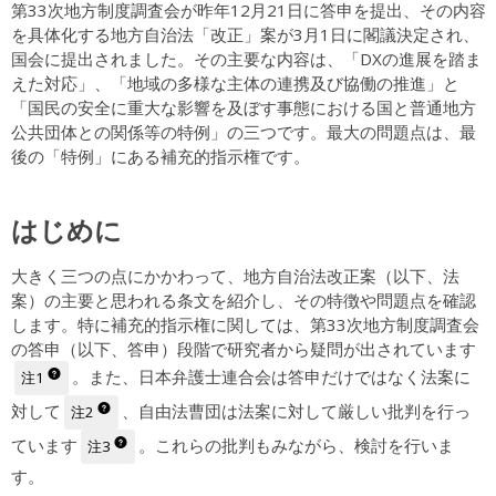
第33次地方制度調査会が昨年12月21日に答申を提出、その内容
を具体化する地方自治法「改正」案が3月1日に閣議決定され、
国会に提出されました。その主要な内容は、「DXの進展を踏ま
えた対応」、「地域の多様な主体の連携及び協働の推進」と
「国民の安全に重大な影響を及ぼす事態における国と普通地方
公共団体との関係等の特例」の三つです。最大の問題点は、最
後の「特例」にある補充的指示権です。
はじめに
大きく三つの点にかかわって、地方自治法改正案（以下、法
案）の主要と思われる条文を紹介し、その特徴や問題点を確認
します。特に補充的指示権に関しては、第33次地方制度調査会
の答申（以下、答申）段階で研究者から疑問が出されています
。また、日本弁護士連合会は答申だけではなく法案に
注1
対して
、自由法曹団は法案に対して厳しい批判を行っ
注2
ています
。これらの批判もみながら、検討を行いま
注3
す。