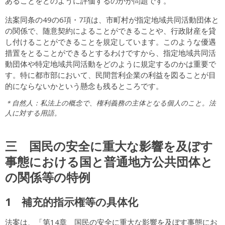
あることをどのように評価するのかが問題です。
法案同条の49の6項・7項は、市町村が指定地域共同活動団体と
の関係で、随意契約によることができることや、行政財産を貸
し付けることができることを規定しています。このような優遇
措置をとることができるとするわけですから、指定地域共同活
動団体や特定地域共同活動をどのように規定するのかは重要で
す。特に都市部において、民間営利企業の利益を図ることが目
的にならないかという懸念も残るところです。
＊自然人：私法上の概念で、権利義務の主体となる個人のこと。法
人に対する用語。
三 国民の安全に重大な影響を及ぼす
事態における国と普通地方公共団体と
の関係等の特例
1 補充的指示権等の具体化
法案は、「第14章 国民の安全に重大な影響を及ぼす事態にお