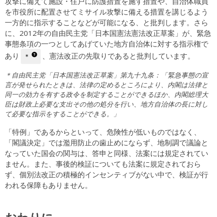
攻撃に備えて施設・住戸に防護措置を施す措置や、自治体職員
を市役所に配置させてミサイル攻撃に備える措置を講じるよう
一方的に指示することなどが可能になる、と批判します。さら
に、2012年の自由民主党「日本国憲法憲法改正草案」が、緊急
事態条項の一つとしてあげていた地方自治体に対する指示権で
あり
、憲法改正の先取りであると批判しています。
＊
＊自由民主党「日本国憲法改正草案」第九十九条：「緊急事態の宣
言が発せられたときは、法律の定めるところにより、内閣は法律と
同一の効力を有する政令を制定することができるほか、内閣総理大
臣は財政上必要な支出その他の処分を行い、地方自治体の長に対し
て必要な指示をすることができる。」
「特例」であるからといって、危険性が低いものではなく、
「閣議決定」では濫用防止の歯止めにならず、地制調で議論と
なっていた国会の関与は、答申と同様、法案には規定されてい
ません。また、事後的検証についても法案に規定されておら
ず、個別法改正の積極的インセンティブがない中で、検証が行
われる保障もありません。