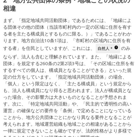
相違
まず、「指定地域共同活動団体」であるためには、「地縁によ
る団体その他の団体（当該市町村内の一定の区域に住所を有す
る者を主たる構成員とするものに限る。）」であることがわか
ります。地方自治法10条1項は、「市町村の区域内に住所を有
する者」を住民としていますが、これには、
のみ
自然人＊
ならず、法人も含むと理解されています。また、「地縁による
団体」を規定する260条の2第2項3号は、「その区域に住所を有
するすべての個人は、構成員となることができる」といった規
定の仕方をしています。「指定地域共同活動団体」の場合、
「個人」という限定はなく、「主たる構成員」という規定から
も、法人も構成員になり得ると思われます。法人が構成員とな
った場合、その影響力は大きいものとなることが予想されま
す。次に、「特定地域共同活動」や、「民主的で透明性の高い
運営」の確保などの要件を「条例」で定めることになっている
ことから、地方公共団体ごとにかなり異なる要件となることが
考えられます。地域運営組織も地域ごとの相違があることから
一律に規定できないことも確かですが、法的性格がより多様で