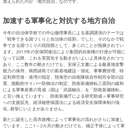
加えられたのが「地方自治」なのです。
加速する軍事化と対抗する地方自治
今年の自治体学校での中山徹理事長による基調講演のテーマは
「戦争できる国づくりと自治体の役割」でした。そのなかで戦
争できる国づくりの現段階として、多くのことが指摘されてい
ます。2015年の安保関連法により集団的自衛権の行使が可能に
なって以降、これを実質化する動きがいよいよ具体化されつつ
あり、ここ数年の動きだけでも、安保三文書による敵基地攻撃
能力の保持、南西諸島での新基地建設・強化、軍事費倍増、特
定利用空港・港湾の指定、陸海空の自衛隊統合作戦司令部の設
置、能動的サイバー防御法の制定、防衛装備移転三原則の緩和
による軍事産業の育成（国は「武器輸出」を「防衛装備移転」
と言い換えています）、防衛装備庁による研究助成＝軍事研究
への支援拡充、経済秘密保護法による経済安全保障体制の強
化…枚挙にいとまがありません。
新たに誕生した高市政権によって軍事化の流れがさらに加速し
ています。ここ1～2カ月の動きだけでも、補正予算によって軍