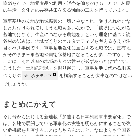
協議を行い、地元産品の利用・販売を働きかけることで、村民
の生活・文化との共存共栄を図る独自の工夫を行っています。
軍事基地の立地が地域振興の一環とみなされ、受け入れやむな
しと片付けられてしまう地域も多いなかで、「破壊につながる
基地ではなく、生産につながる農地を」という理念に基づく読
谷村の試みは、地域づくりのオルタナティブを考えるうえで注
目すべき事例です。軍事基地強化に直面する地域では、国有地
がそのまま米軍基地や自衛隊基地になることが多いですが、そ
こには、それ以前の地域の人々の営みが必ずあったはずです。
こうした「土地の記憶」を掘り起こし、軍事基地に代わる地域
づくりの
を構築することが大事なのではない
オルタナティブ
でしょうか。
まとめにかえて
今月号からはじまる新連載「加速する日本列島軍事要塞化」で
は、各地で展開している軍事化の実態を明らかにすることで強
い危機感を共有することはもちろんのこと、なによりも全国各