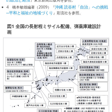
4 橋本敏雄編著（2009）『
沖縄 読谷村「自治」への挑戦
─平和と福祉の地域づくり
』彩流社を参照。
図1 全国の長射程ミサイル配備、弾薬庫建設計
画