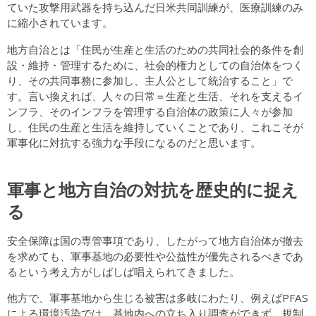
ていた攻撃用武器を持ち込んだ日米共同訓練が、医療訓練のみ
に縮小されています。
地方自治とは「住民が生産と生活のための共同社会的条件を創
設・維持・管理するために、社会的権力としての自治体をつく
り、その共同事務に参加し、主人公として統治すること」で
す。言い換えれば、人々の日常＝生産と生活、それを支えるイ
ンフラ、そのインフラを管理する自治体の政策に人々が参加
し、住民の生産と生活を維持していくことであり、これこそが
軍事化に対抗する強力な手段になるのだと思います。
軍事と地方自治の対抗を歴史的に捉え
る
安全保障は国の専管事項であり、したがって地方自治体が撤去
を求めても、軍事基地の必要性や公益性が優先されるべきであ
るという考え方がしばしば唱えられてきました。
他方で、軍事基地から生じる被害は多岐にわたり、例えばPFAS
による環境汚染では、基地内への立ち入り調査ができず、規制