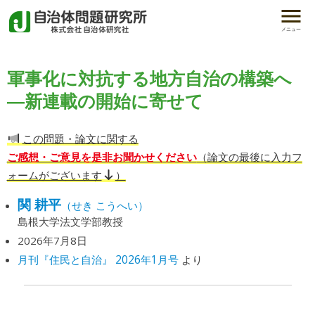
メニュー
軍事化に対抗する地方自治の構築へ
―新連載の開始に寄せて
この問題・論文に関する
ご感想・ご意見を是非お聞かせください
（論文の最後に入力フ
ォームがございます
）
関 耕平
（せき こうへい）
島根大学法文学部教授
2026年7月8日
月刊『住民と自治』 2026年1月号
より