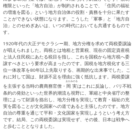
権限といった「地方自治」が制約されることで、「住民の福祉
の増進を図る」という地方自治体の役割・責務を十分に果たす
ことができない状態になります。こうした「軍事」と「地方自
治」とのせめぎあいは、いつの時代においても共通するもので
す。
1920年代の大正デモクラシー期、地方分権を求めて両税委譲論
が唱えられました。両税とは地租と営業税、現在の固定資産税
と法人住民税にあたる税目を指し、これを国税から地方税へ委
譲すべきという要求が高まったのです。国税を地方税化する三
位一体改革を80年以上先取りする、画期的な出来事でした。こ
れに対して国は、財源不足を理由に強く抵抗します。両税委譲
おかみのる
岡実
を主張する当時の農商務官僚・
はこれに反論し、パリ不戦
条約の発効といった世界的潮流も視野に、軍縮と中央省庁の整
理によって財源を捻出し、地方分権を実現して教育・福祉の充
実を図ることが文化国家への道であると主張したのです。地方
自治の尊重を通じて平和・文化国家を実現しようという考え方
です。結局、この両税委譲は実現せず、その後、日本は戦争へ
と歩むこととなりました。