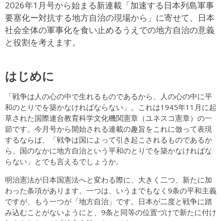
2026年1月号から始まる新連載「加速する日本列島軍事
要塞化ー対抗する地方自治の現場から」に寄せて、日本
社会全体の軍事化を食い止めるうえでの地方自治の意義
と役割を考えます。
はじめに
「戦争は人の心の中で生れるものであるから、人の心の中に平
和のとりでを築かなければならない」。これは1945年11月に起
草された国際連合教育科学文化機関憲章（ユネスコ憲章）の一
節です。今月号から開始される連載の趣旨をこれに倣って表現
するならば、「戦争は国によって引き起こされるものであるか
ら、国のなかに地方自治という平和のとりでを築かなければな
らない」とでも言えるでしょうか。
明治憲法が日本国憲法へと変わる際に、大きく二つ、新たに加
わった条項があります。一つは、いうまでもなく9条の平和主義
ですが、もう一つが「地方自治」です。日本が二度と戦争に踏
み込むことがないようにと、9条と同等の位置づけで新たに付け