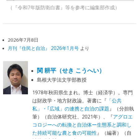
（『令和7年版防衛白書』等を参考に編集部作成）
2026年7月8日
月刊『住民と自治』 2026年1月号
より
関 耕平（せき こうへい）
島根大学法文学部教授
1978年秋田県生まれ。博士（経済学）。専門
は財政学・地方財政論。著書に『
「公共
私」・｢広域」の連携と自治の課題
』（分担執
筆）（自治体研究社、2021年）、『
アグロエ
コロジーへの転換と自治体ー生態系と調和し
た持続可能な農と食の可能性
』（編著）（自