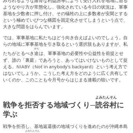
みられるような露骨な利益誘導によって受け入れを地域に迫る
ようなやり方が常態化し、強化されている今日の状況は、軍事
基地を少数者に押し付け、その犠牲の上に多数者が安閑とする
という極めていびつな構図を固定化させてしまうという点で、
大きな問題をはらんでいます。
では、軍事基地に私たちはどう向き合えばよいのでしょう。自
らの地域に軍事基地を引き取るという選択肢もありますが、私
みち
途
たちがとるべき
は、軍事基地の必要性や公益性を前提とせ
ず、誰の「裏庭」であろうと、あってはいけないものとして捉
える、NIABY（Not in anybody’s backyard）という考え方で
はないでしょうか。こうした考え方をどのように広く共有して
いくのか、このことも今月号からはじまる連載の狙いです。
よみたんそん
戦争を拒否する地域づくり─
読谷村
に
学ぶ
戦争を拒否し、基地返還後の地域づくりを進めたのが沖縄本島
よみたんそん