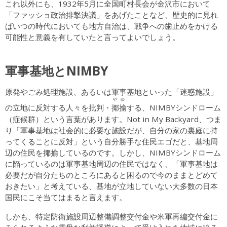
これ以外にも、1932年5月に全国町村長会が金沢市において
「ファッショ政治排撃決議」をあげたことなど、歴史的に見れ
ばいつの時代においても地方自治は、戦争への歯止めをかける
可能性と意義を有していたと言ってよいでしょう。
軍事基地とNIMBY
原発やごみ処理施設、あるいは軍事基地といった「迷惑施設」
やゆ
揶揄
の立地に反対する人々を批判・
する、NIMBYシンドローム
（症候群）という言葉があります。Not in My Backyard、つま
り「軍事基地は社会的に必要な施設だが、自分の家の裏庭に持
ってくることに反対」という自分勝手な住民エゴだと、基地周
辺の住民を揶揄しているのです。しかし、NIMBYシンドローム
に陥っているのは軍事基地周辺の住民ではなく、「軍事基地は
必要だが自分たちのところにあると困るので今のままとどめて
おきたい」と考えている、基地が立地していない大多数の日本
国民にこそ当てはまると言えます。
しかも、特定防衛施設周辺整備調整交付金や米軍再編交付金に