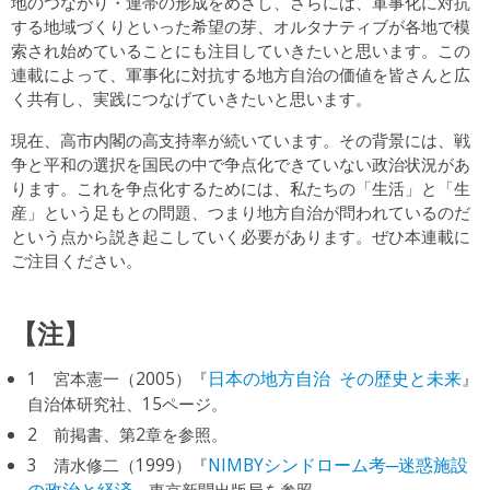
地のつながり・連帯の形成をめざし、さらには、軍事化に対抗
する地域づくりといった希望の芽、オルタナティブが各地で模
索され始めていることにも注目していきたいと思います。この
連載によって、軍事化に対抗する地方自治の価値を皆さんと広
く共有し、実践につなげていきたいと思います。
現在、高市内閣の高支持率が続いています。その背景には、戦
争と平和の選択を国民の中で争点化できていない政治状況があ
ります。これを争点化するためには、私たちの「生活」と「生
産」という足もとの問題、つまり地方自治が問われているのだ
という点から説き起こしていく必要があります。ぜひ本連載に
ご注目ください。
【注】
1 宮本憲一（2005）『
日本の地方自治 その歴史と未来
』
自治体研究社、15ページ。
2 前掲書、第2章を参照。
3 清水修二（1999）『
NIMBYシンドローム考─迷惑施設
の政治と経済
』東京新聞出版局を参照。