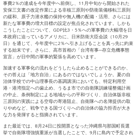
事費2％の達成を今年度中へ前倒し、11月中旬から開始された
安保三文書の改定作業による非核三原則や防衛装備移転三原則
の緩和、原子力潜水艦の保持や無人機の配備・活用、さらには
新たな軍事費の増大目標の設定が焦点化されています。しかも
こうしたことについて、GDP比3・5％への軍事費の大幅増を日
本政府に迫っているアメリカに、日米防衛大臣会談（10月29
日）を通じて、今年度中に2％へ引き上げることを真っ先に約束
する始末です。さらに、高市首相の「台湾有事─存立危機事態
宣言」が日中間の軍事的緊張を高めています。
加速する軍事化の流れをどうしたら止めることができるのか、
その答えは「地方自治」にあるのではないでしょうか。夏の自
治体学校での中山理事長の基調講演においても、特定利用空
港・港湾指定への歯止め、うるま市での自衛隊訓練場整備計画
の中止、条例制定による地域からの平和づくり、自治体版非核
三原則の実践による空母の寄港阻止、自衛隊への名簿提供の取
りやめなど、戦争できる国づくりへの自治体の協力拒否が大き
な力を発揮すると指摘されています。
また最近では、8月24日に投開票となった沖縄県与那国町長選
挙で自衛隊増強慎重派が当選したことで、9月に島内で予定され