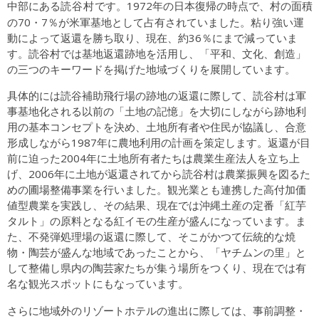
読谷村
中部にある
です。1972年の日本復帰の時点で、村の面積
の70・7％が米軍基地として占有されていました。粘り強い運
動によって返還を勝ち取り、現在、約36％にまで減っていま
す。読谷村では基地返還跡地を活用し、「平和、文化、創造」
の三つのキーワードを掲げた地域づくりを展開しています。
具体的には読谷補助飛行場の跡地の返還に際して、読谷村は軍
事基地化される以前の「土地の記憶」を大切にしながら跡地利
用の基本コンセプトを決め、土地所有者や住民が協議し、合意
形成しながら1987年に農地利用の計画を策定します。返還が目
前に迫った2004年に土地所有者たちは農業生産法人を立ち上
げ、2006年に土地が返還されてから読谷村は農業振興を図るた
めの圃場整備事業を行いました。観光業とも連携した高付加価
値型農業を実践し、その結果、現在では沖縄土産の定番「紅芋
タルト」の原料となる紅イモの生産が盛んになっています。ま
た、不発弾処理場の返還に際して、そこがかつて伝統的な焼
物・陶芸が盛んな地域であったことから、「ヤチムンの里」と
して整備し県内の陶芸家たちが集う場所をつくり、現在では有
名な観光スポットにもなっています。
さらに地域外のリゾートホテルの進出に際しては、事前調整・