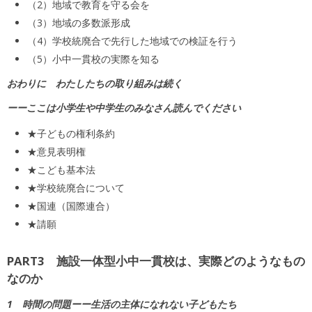
（2）地域で教育を守る会を
（3）地域の多数派形成
（4）学校統廃合で先行した地域での検証を行う
（5）小中一貫校の実際を知る
おわりに わたしたちの取り組みは続く
ーーここは小学生や中学生のみなさん読んでください
★子どもの権利条約
★意見表明権
★こども基本法
★学校統廃合について
★国連（国際連合）
★請願
PART3 施設一体型小中一貫校は、実際どのようなもの
なのか
1 時間の問題ーー生活の主体になれない子どもたち