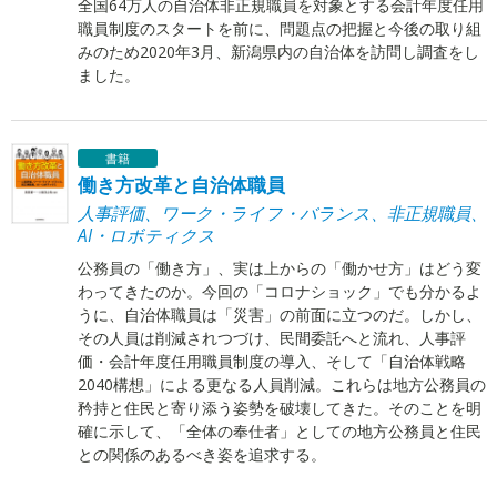
全国64万人の自治体非正規職員を対象とする会計年度任用
職員制度のスタートを前に、問題点の把握と今後の取り組
みのため2020年3月、新潟県内の自治体を訪問し調査をし
ました。
書籍
働き方改革と自治体職員
人事評価、ワーク・ライフ・バランス、非正規職員、
AI・ロボティクス
公務員の「働き方」、実は上からの「働かせ方」はどう変
わってきたのか。今回の「コロナショック」でも分かるよ
うに、自治体職員は「災害」の前面に立つのだ。しかし、
その人員は削減されつづけ、民間委託へと流れ、人事評
価・会計年度任用職員制度の導入、そして「自治体戦略
2040構想」による更なる人員削減。これらは地方公務員の
矜持と住民と寄り添う姿勢を破壊してきた。そのことを明
確に示して、「全体の奉仕者」としての地方公務員と住民
との関係のあるべき姿を追求する。