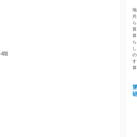
地
共
ら
算
算
ら
し
4階
の
す
算