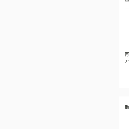
岡
再
ど
動