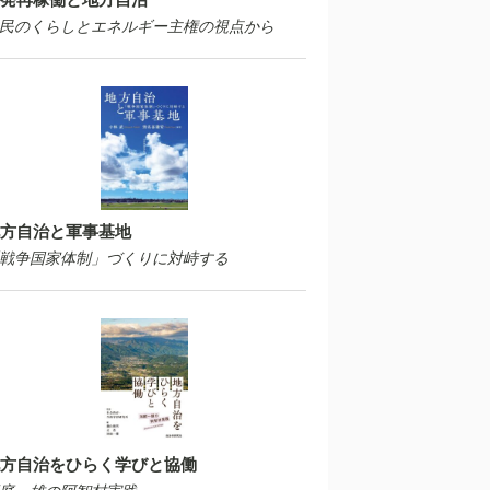
民のくらしとエネルギー主権の視点から
方自治と軍事基地
戦争国家体制」づくりに対峙する
方自治をひらく学びと協働