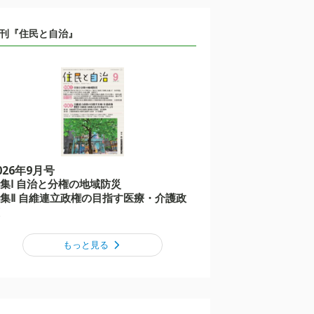
刊『住民と自治』
026年9月号
集Ⅰ 自治と分権の地域防災
集Ⅱ 自維連立政権の目指す医療・介護政
もっと見る