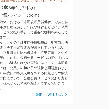
職員制度の概要と課題について学ぶ
2026年9月2日(水)
オンライン（Zoom）
治体における「非正規雇用労働者」である会
年度任用職員が、知識や経験をもとに、公共
ービスの担い手として重要な役割を果たして
ます。
かし、その会計年度任用職員は、地方自治法
改正等で一定数改善が図られているとはい
、正規職員に比べ低賃金・不安定雇用という
況におかれ、公務公共サービスの担い手にふ
わしい処遇にはない実態にあります。本研修
では「公共」の担い手の現状と問題点および
計年度任用職員制度をめぐる問題とその解決
方向について、公務公共サービスのあり方と
う視点から具体例を踏まえて学んでいきま
。
詳細・お申し込み