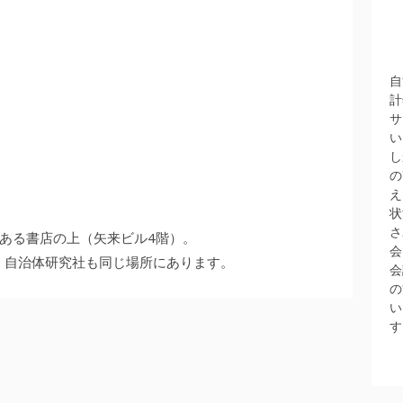
自
計
サ
い
し
の
え
状
さ
ある書店の上（矢来ビル4階）。
会
）自治体研究社も同じ場所にあります。
会
の
い
す