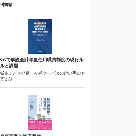
刊書籍
&Aで解説会計年度任用職員制度の現行ル
ルと課題
域を支える公務・公共サービスの担い手のあ
方とは
発再稼働と地方自治