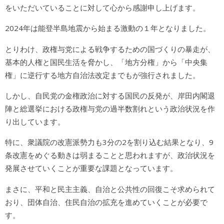
をいただいていることに対して心から感謝申し上げます。
2024年は能登半島地震から始まる激動の１年となりました。
とりわけ、政権与党による戦争するための国づくりの暴走が、
基本的人権と国民生活を脅かし、「地方分権」から「中央集
権」に逆行する地方自治法改定までもが強行されました。
しかし、自民党の金権政治に対する国民の反発が、岸田内閣退
陣と総選挙における政権与党の過半数割れという政治状況を作
り出しています。
特に、衆議院の改憲派勢力も3分の2を割り込む結果となり、9
条改憲をめぐる動きは弱まることと思われますが、政治状況を
発展させていくことが重要な課題となっています。
まさに、平和と民主主義、自治と公共性の回復こそ求められて
おり、団体自治、住民自治の拡充を進めていくことが必要で
す。