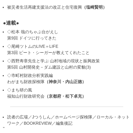
被災者生活再建支援法の改正と住宅復興
塩崎賢明
●連載●
◇松本 哉のちゃぶ台がえし
第9回 ドイツに行ってきた
◇尾崎ツトムのLIVE＝LIFE
第3回 ピート・シーガーが教えてくれたこと
◇西野寿章先生と学ぶ 山村地域の現状と振興政策
第5回 山村開発史－ダム建設と山村の変貌(3)
◇市町村財政分析実践編
わがまち財政探検隊
神奈川・内山正徳
◇まち研の風
福知山行財政研究会
京都府・松下卓充
読者の広場／Jつうしん／ホームページ探検隊／ローカル・ネット
ワーク／BOOKREVIEW／編集後記
"