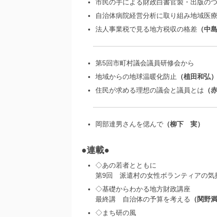
市民の手による財政白書官製・出版の
自治体病院経営分析に取り組み地域医
法人事業税で見る地方税収の格差
中
第5回市町村議会議員研修会から
地域からの地球温暖化防止
植田和弘
住民が求める理想の議会と議員とは
岡部達男さんを偲んで
柳下 実
●連載●
◇あの若者とともに
第9回 派遣村の女性ボランティアの気
◇基礎からわかる地方財政講座
最終講 自治体の予算を考える
関野
◇まち研の風