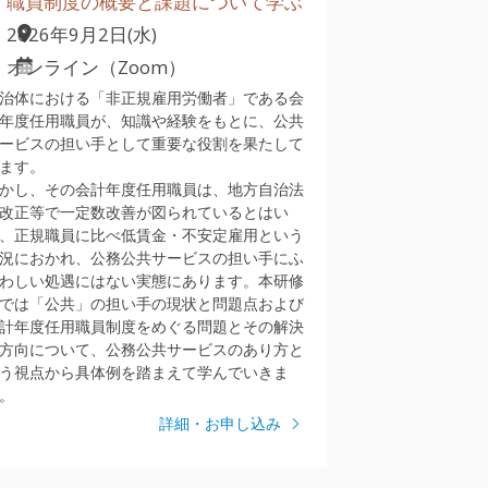
職員制度の概要と課題について学ぶ
2026年9月2日(水)
オンライン（Zoom）
治体における「非正規雇用労働者」である会
年度任用職員が、知識や経験をもとに、公共
ービスの担い手として重要な役割を果たして
ます。
かし、その会計年度任用職員は、地方自治法
改正等で一定数改善が図られているとはい
、正規職員に比べ低賃金・不安定雇用という
況におかれ、公務公共サービスの担い手にふ
わしい処遇にはない実態にあります。本研修
では「公共」の担い手の現状と問題点および
計年度任用職員制度をめぐる問題とその解決
方向について、公務公共サービスのあり方と
う視点から具体例を踏まえて学んでいきま
。
詳細・お申し込み