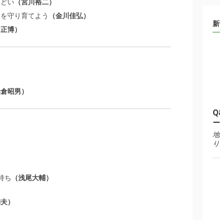
つどい
宮川裕二
療を守り育てよう
金川佳弘
新
島正博
赤倉昭男
Q
ー
地
り
持ち
浅尾大輔
満夫