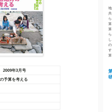
地
共
ら
算
算
ら
し
の
す
算
2009年3月号
地方の予算を考える