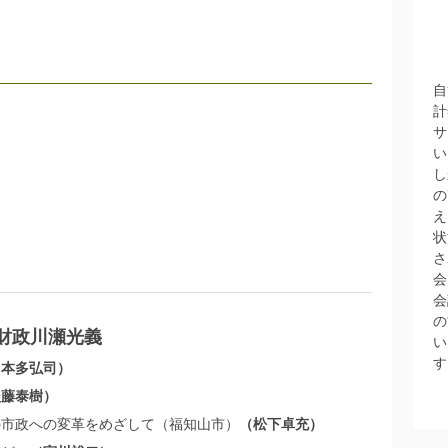
自
計
サ
い
し
の
え
状
さ
会
会
の
川瀬光義
財政
い
す
本多弘司
後藤泰樹
の市政への変革をめざして（福知山市）
松下卓充