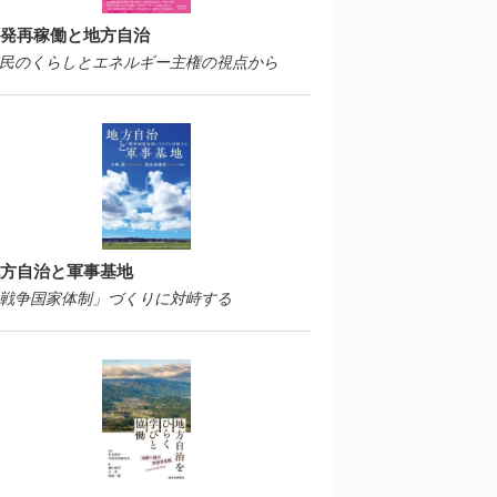
発再稼働と地方自治
民のくらしとエネルギー主権の視点から
方自治と軍事基地
戦争国家体制」づくりに対峙する