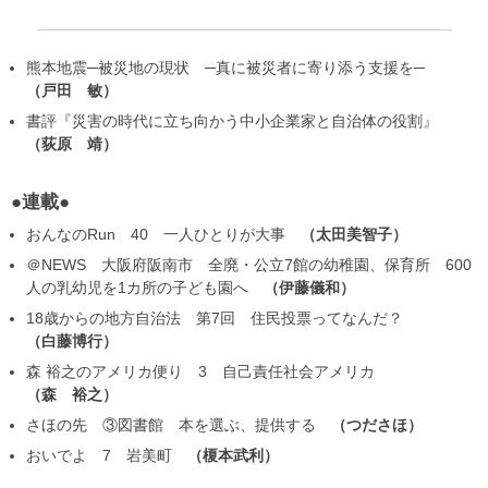
熊本地震─被災地の現状 ─真に被災者に寄り添う支援を─
戸田 敏
書評『災害の時代に立ち向かう中小企業家と自治体の役割』
荻原 靖
●連載●
おんなのRun 40 一人ひとりが大事
太田美智子
＠NEWS 大阪府阪南市 全廃・公立7館の幼稚園、保育所 600
人の乳幼児を1カ所の子ども園へ
伊藤儀和
18歳からの地方自治法 第7回 住民投票ってなんだ？
白藤博行
森 裕之のアメリカ便り 3 自己責任社会アメリカ
森 裕之
さほの先 ③図書館 本を選ぶ、提供する
つださほ
おいでよ 7 岩美町
榎本武利