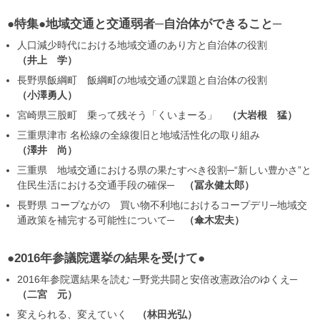
●特集●地域交通と交通弱者─自治体ができること─
人口減少時代における地域交通のあり方と自治体の役割
井上 学
長野県飯綱町 飯綱町の地域交通の課題と自治体の役割
小澤勇人
宮崎県三股町 乗って残そう「くいまーる」
大岩根 猛
三重県津市 名松線の全線復旧と地域活性化の取り組み
澤井 尚
三重県 地域交通における県の果たすべき役割─“新しい豊かさ”と
住民生活における交通手段の確保─
冨永健太郎
長野県 コープながの 買い物不利地におけるコープデリ─地域交
通政策を補完する可能性について─
傘木宏夫
●2016年参議院選挙の結果を受けて●
2016年参院選結果を読む ─野党共闘と安倍改憲政治のゆくえ─
二宮 元
変えられる、変えていく
林田光弘