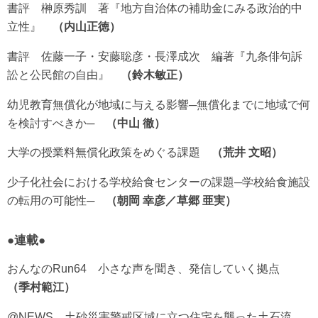
書評 榊原秀訓 著『地方自治体の補助金にみる政治的中
立性』
内山正徳
書評 佐藤一子・安藤聡彦・長澤成次 編著『九条俳句訴
訟と公民館の自由』
鈴木敏正
幼児教育無償化が地域に与える影響─無償化までに地域で何
を検討すべきか─
中山 徹
大学の授業料無償化政策をめぐる課題
荒井 文昭
少子化社会における学校給食センターの課題─学校給食施設
の転用の可能性─
朝岡 幸彦／草郷 亜実
●連載●
おんなのRun64 小さな声を聞き、発信していく拠点
季村範江
@NEWS 土砂災害警戒区域に立つ住宅を襲った土石流