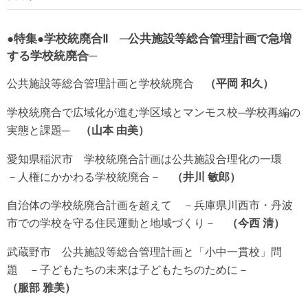
●特集●学校統廃合Ⅱ ─公共施設等総合管理計画で急増
する学校統廃合─
公共施設等総合管理計画と学校統廃合
平岡 和久
学校統廃合で広域化が進む学区域とマンモス校─学校再編の
実態と課題─
山本 由美
愛知県稲沢市 学校統廃合計画は公共施設合理化の一環
－人権にかかわる学校統廃合－
井川 敏郎
自治体の学校統廃合計画を超えて －兵庫県川西市・丹波
市での学校を守る住民運動と地域づくり－
今西 清
武蔵野市 公共施設等総合管理計画と「小中一貫校」問
題 －子どもたちの未来は子どもたちのために－
服部 雅美