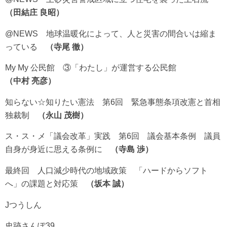
田結庄 良昭
@NEWS 地球温暖化によって、人と災害の間合いは縮ま
っている
寺尾 徹
My My 公民館 ③「わたし」が運営する公民館
中村 亮彦
知らない☆知りたい憲法 第6回 緊急事態条項改憲と首相
独裁制
永山 茂樹
ス・ス・メ「議会改革」実践 第6回 議会基本条例 議員
自身が身近に思える条例に
寺島 渉
最終回 人口減少時代の地域政策 「ハードからソフト
へ」の課題と対応策
坂本 誠
Jつうしん
史跡さんぽ39