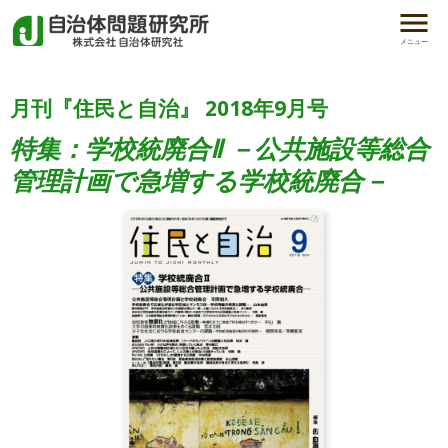
メニュー
月刊『住民と自治』 2018年9月号
特集：学校統廃合Ⅱ －公共施設等総合
管理計画で急増する学校統廃合－