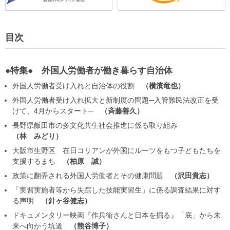
目次
●特集● 外国人労働者が働き暮らす自治体
外国人労働者受け入れと自治体の役割
横濱竜也
外国人労働者受け入れ拡大と新制度の問題─入管難民法改正を受
けて、4月からスタート─
斉藤善久
長野県飯田市の多文化共生社会推進に係る取り組み
林 みどり
大阪市生野区 在日コリアンが外国にルーツをもつ子どもたちを
支援するまち
柏原 誠
政策に翻弄される外国人労働者とその健康問題
沢田貴志
「実習実施者等から失踪した技能実習生」に係る調査結果に対す
る声明
針ヶ谷健志
ドキュメンタリー映画『作兵衛さんと日本を掘る』「底」から未
来へ向かう坑道
熊谷博子