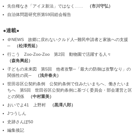
先住権なき「アイヌ新法」ではなく……
市川守弘
自治体問題研究所第59回総会報告
●連載●
＠NEWS 故郷に戻れないクルド人─難民申請者と家族への支援
─
松澤秀延
行こう Zoo-Zoo-Zoo 第2回 動物園で活躍する人々
森角興起
子どもの未来図 第5回 他者攻撃─「最大の防御は攻撃なり」の
関係性の罠─
浅井春夫
世田谷区公契約条例 公契約条例で住みたいまちへ、働きたいま
ちへ 第5回 世田谷区公契約条例に基づく委員会・部会運営と区
との関係
中村重美
おいでよ41 上野村
黒澤八郎
Jつうしん
史跡さんぽ50
編集後記